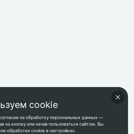
ьзуем cookie
согласие на обработку персональных данных —
ав на кнопку или начав пользоваться сайтом. Вы
ТЕЛЕФОН
ЭЛ. ПОЧТА
АДРЕС
и обработки cookie в настройках.
+7 495 266-65-67
shop@relines.ru
Москва, Гаражная 8