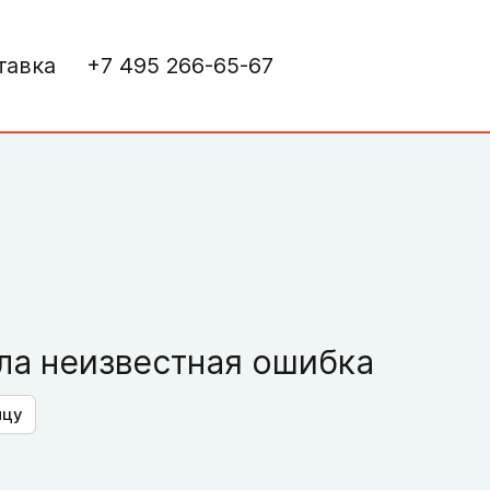
тавка
+7 495 266-65-67
а неизвестная ошибка
ицу