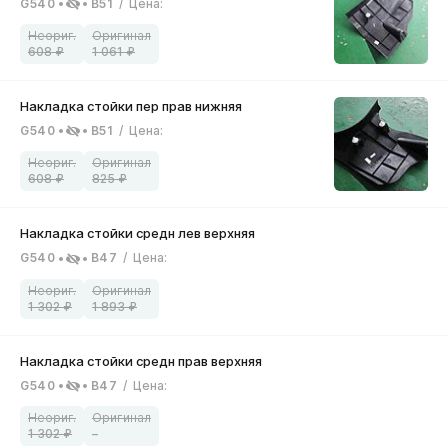
G540
B51
/
Цена
:
608
1 061
G540
B51
/
Цена
:
608
825
G540
B47
/
Цена
:
1 302
1 893
G540
B47
/
Цена
:
1 302
–