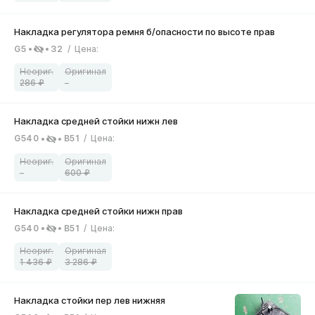
G5
32
/
Цена
:
286
–
G540
B51
/
Цена
:
–
600
G540
B51
/
Цена
:
1 436
3 286