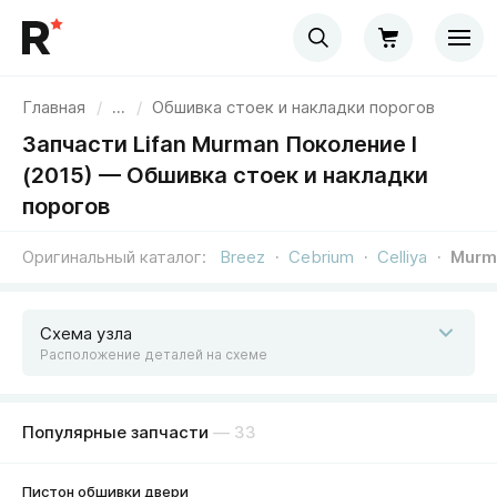
Главная
/
...
/
Обшивка стоек и накладки порогов
Запчасти Lifan Murman Поколение I
(2015) — Обшивка стоек и накладки
порогов
Оригинальный каталог
Breez
Cebrium
Celliya
Murm
Схема узла
Расположение деталей на схеме
Популярные запчасти
— 33