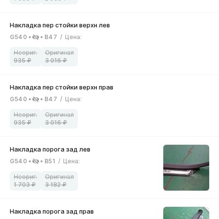
G540
B47
/
Цена
:
935
3 016
G540
B47
/
Цена
:
935
3 016
G540
B51
/
Цена
:
1 703
3 182