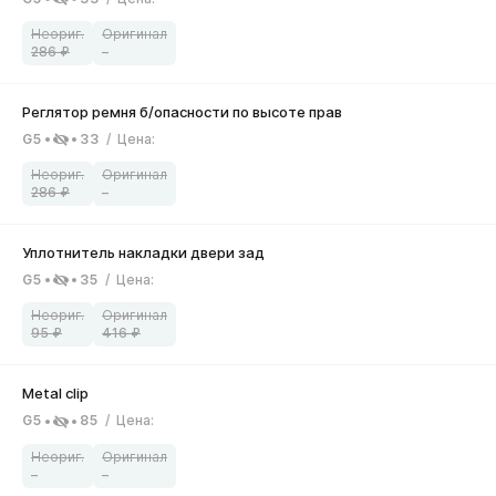
286
–
G5
33
/
Цена
:
286
–
G5
35
/
Цена
:
95
416
G5
85
/
Цена
:
–
–