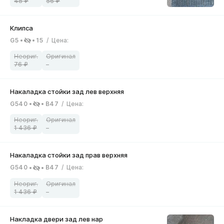
48
56
G5
15
/
Цена
:
76
–
G540
B47
/
Цена
:
1 436
–
G540
B47
/
Цена
:
1 436
–