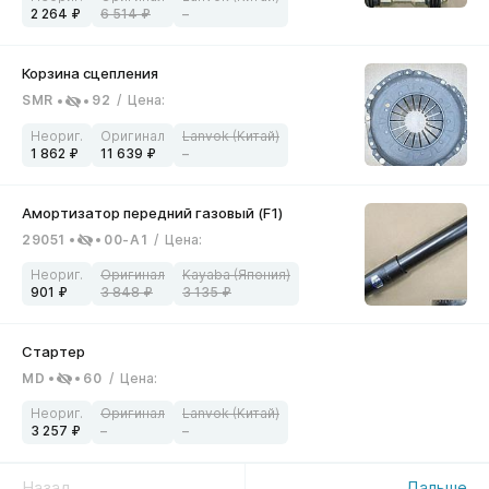
2 264
6 514
–
SMR
92
/
Цена
:
1 862
11 639
–
29051
00-A1
/
Цена
:
901
3 848
3 135
MD
60
/
Цена
:
3 257
–
–
Назад
Дальше