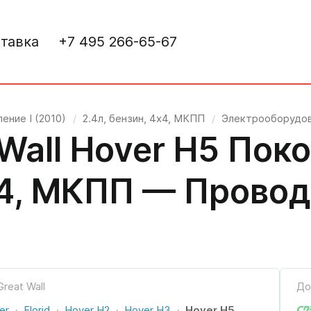
тавка
+7 495 266-65-67
ение I (2010)
/
2.4л, бензин, 4x4, МКПП
/
Электрооборудо
Wall Hover H5 Поко
4x4, МКПП — Прово
До
er
Florid
Hover H2
Hover H3
Hover H5