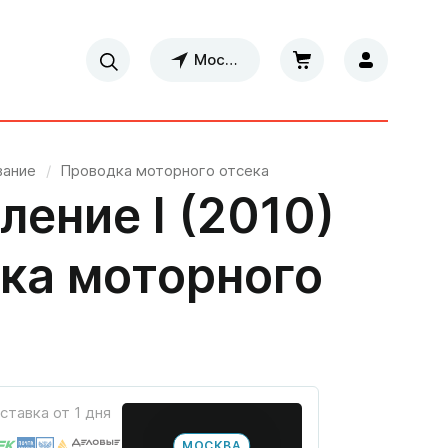
Москва
вание
/
Проводка моторного отсека
ление I (2010)
дка моторного
ставка от 1 дня
МОСКВА