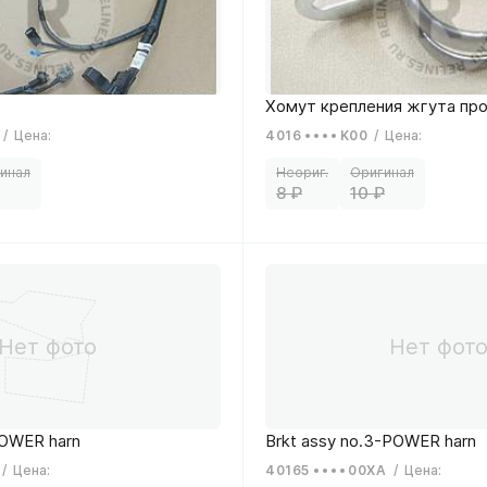
/
Цена
:
4016
K00
/
Цена
:
8
10
/
Цена
:
40165
00XA
/
Цена
: