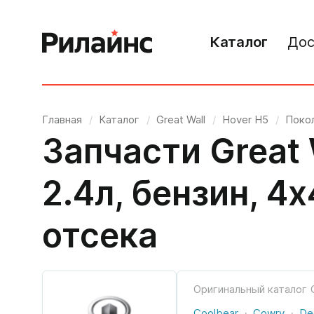
Каталог
Дос
Главная
/
Каталог
/
Great Wall
/
Hover H5
/
Покол
Запчасти Great 
2.4л, бензин, 
отсека
Оригинальный каталог
Coolbear
Cowry
De