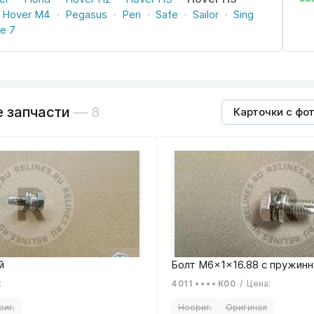
Hover M4
Pegasus
Peri
Safe
Sailor
Sing
e 7
 запчасти
— 8
Карточки с фо
:
4011
K00
/
Цена
: