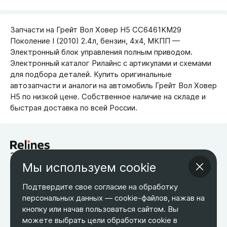
Запчасти на Грейт Вол Ховер Н5 CC6461KM29
Поколение I (2010) 2.4л, бензин, 4x4, МКПП —
Электронный блок управления полным приводом.
Электронный каталог Рилайнс с артикулами и схемами
для подбора деталей. Купить оригинальные
автозапчасти и аналоги на автомобиль Грейт Вол Ховер
Н5 по низкой цене. Собственное наличие на складе и
быстрая доставка по всей России.
запчасти для китайских автомобилей
Мы используем cookie
Возврат товара
Оплата
Оптовым покупателям
О компании
Контакты
Бесплатная доставка
Подтвердите свое согласие на обработку
Оферта
Обработка персональных данных
персональных данных — cookie-файлов, нажав на
кнопку или начав пользоваться сайтом. Вы
ТЕЛЕФОН
ЭЛ. ПОЧТА
АДРЕС
можете выбрать цели обработки cookie в
+7 495 266-65-67
shop@relines.ru
Москва, Гаражная 8