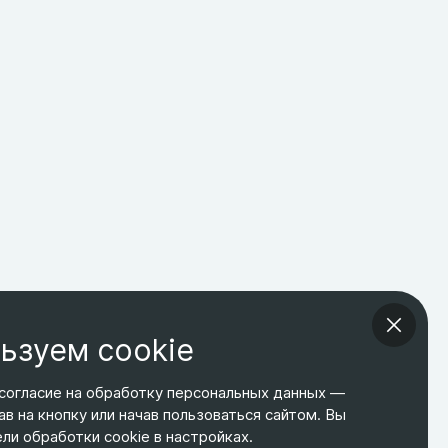
ьзуем cookie
согласие на обработку персональных данных —
ав на кнопку или начав пользоваться сайтом. Вы
ТЕЛЕФОН
ЭЛ. ПОЧТА
АДРЕС
и обработки cookie в настройках.
+7 495 266-65-67
shop@relines.ru
Москва, Гаражная 8