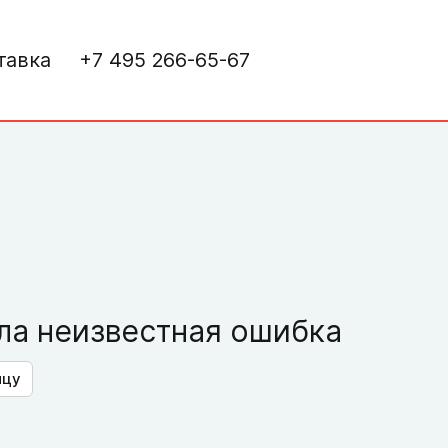
тавка
+7 495 266-65-67
а неизвестная ошибка
ицу