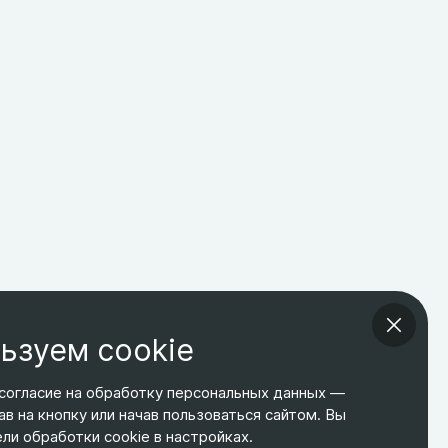
ьзуем cookie
согласие на обработку персональных данных —
ав на кнопку или начав пользоваться сайтом. Вы
ТЕЛЕФОН
ЭЛ. ПОЧТА
АДРЕС
и обработки cookie в настройках.
+7 495 266-65-67
shop@relines.ru
Москва, Гаражная 8