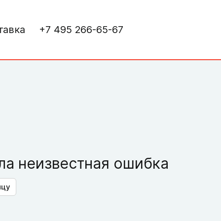
тавка
+7 495 266-65-67
а неизвестная ошибка
ицу