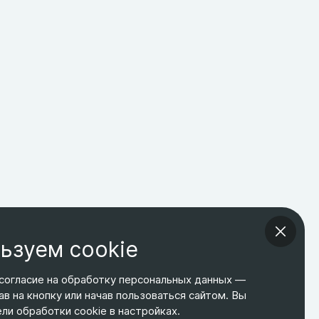
ьзуем cookie
согласие на обработку персональных данных —
ав на кнопку или начав пользоваться сайтом. Вы
ТЕЛЕФОН
ЭЛ. ПОЧТА
АДРЕС
и обработки cookie в настройках.
+7 495 266-65-67
shop@relines.ru
Москва, Гаражная 8