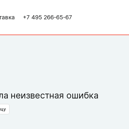
тавка
+7 495 266-65-67
а неизвестная ошибка
ицу