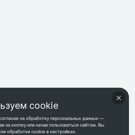
ьзуем cookie
согласие на обработку персональных данных —
ав на кнопку или начав пользоваться сайтом. Вы
ТЕЛЕФОН
ЭЛ. ПОЧТА
АДРЕС
и обработки cookie в настройках.
+7 495 266-65-67
shop@relines.ru
Москва, Гаражная 8