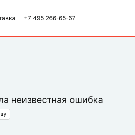
тавка
+7 495 266-65-67
а неизвестная ошибка
ицу