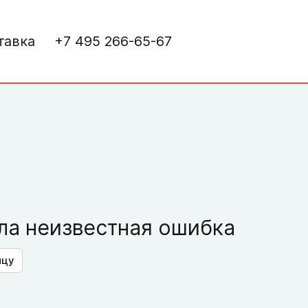
тавка
+7 495 266-65-67
а неизвестная ошибка
ицу