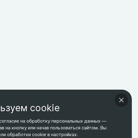
ьзуем cookie
согласие на обработку персональных данных —
ав на кнопку или начав пользоваться сайтом. Вы
ТЕЛЕФОН
ЭЛ. ПОЧТА
АДРЕС
и обработки cookie в настройках.
+7 495 266-65-67
shop@relines.ru
Москва, Гаражная 8