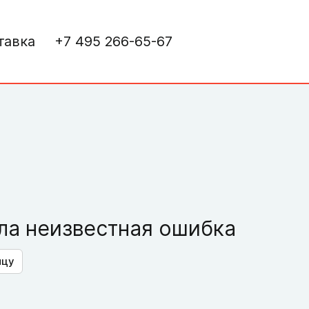
тавка
+7 495 266-65-67
а неизвестная ошибка
ицу