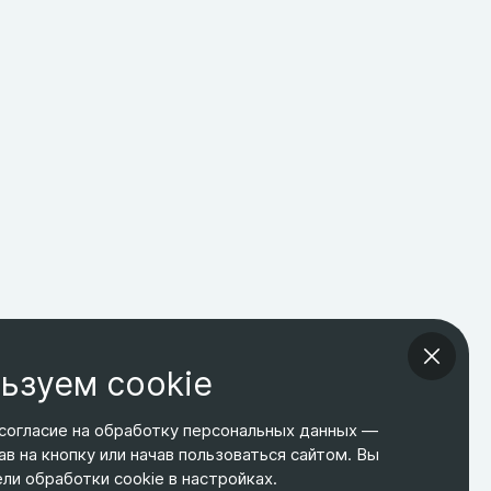
ьзуем cookie
согласие на обработку персональных данных —
ав на кнопку или начав пользоваться сайтом. Вы
ТЕЛЕФОН
ЭЛ. ПОЧТА
АДРЕС
и обработки cookie в настройках.
+7 495 266-65-67
shop@relines.ru
Москва, Гаражная 8