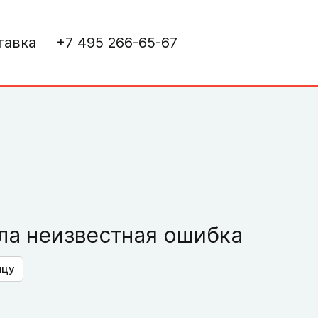
тавка
+7 495 266-65-67
а неизвестная ошибка
ицу