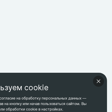
ьзуем cookie
согласие на обработку персональных данных —
ав на кнопку или начав пользоваться сайтом. Вы
ТЕЛЕФОН
ЭЛ. ПОЧТА
АДРЕС
и обработки cookie в настройках.
+7 495 266-65-67
shop@relines.ru
Москва, Гаражная 8