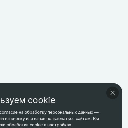
ьзуем cookie
согласие на обработку персональных данных —
ав на кнопку или начав пользоваться сайтом. Вы
ТЕЛЕФОН
ЭЛ. ПОЧТА
АДРЕС
и обработки cookie в настройках.
+7 495 266-65-67
shop@relines.ru
Москва, Гаражная 8