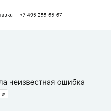
тавка
+7 495 266-65-67
а неизвестная ошибка
ицу