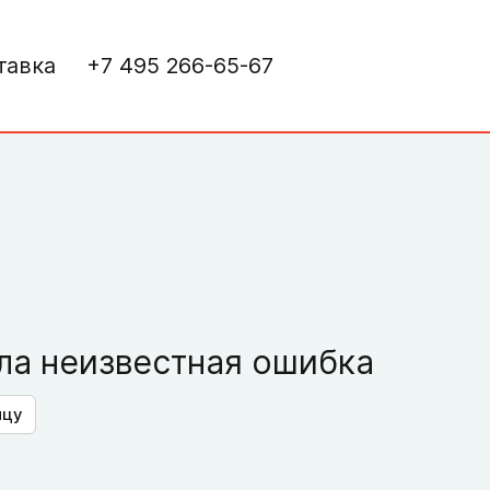
тавка
+7 495 266-65-67
а неизвестная ошибка
ицу