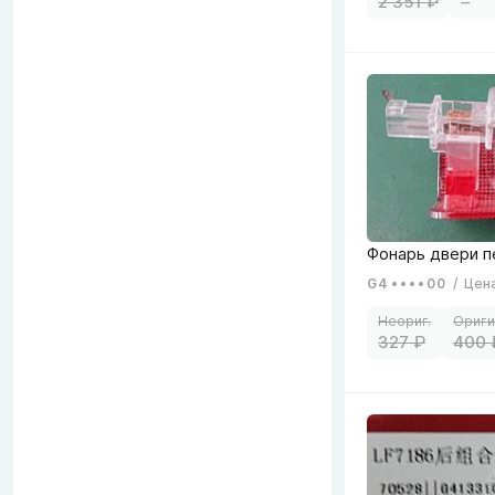
2 351
–
G4
00
/
Цен
327
400