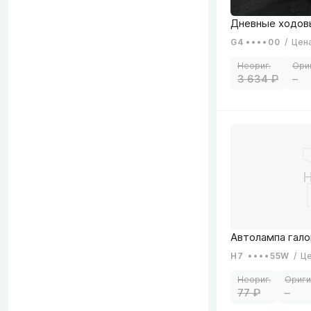
G4
00
/
Цен
3 634
–
H7
55W
/
Ц
77
–