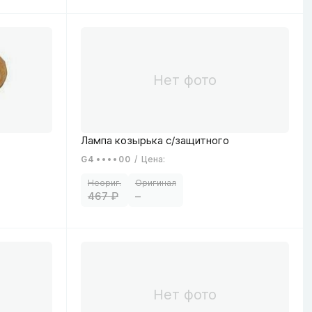
G4
00
/
Цена
:
467
–