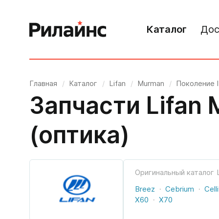
Каталог
Дос
Главная
/
Каталог
/
Lifan
/
Murman
/
Поколение I
Запчасти Lifan 
(оптика)
Оригинальный каталог
Breez
Cebrium
Cell
X60
X70