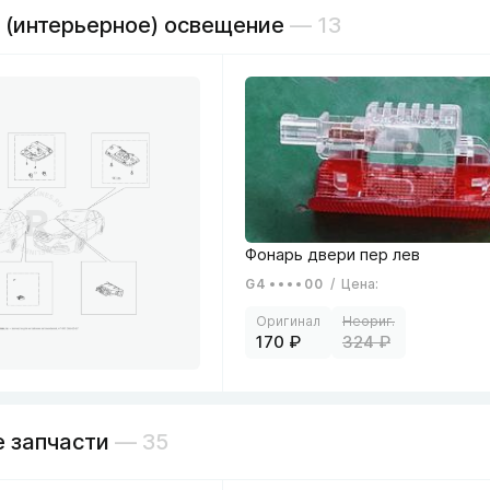
 (интерьерное) освещение
— 13
G4
00
/
Цена
:
170
324
 запчасти
— 35