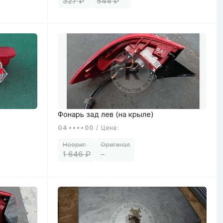
327
544
G4
00
/
Цена
:
1 646
–