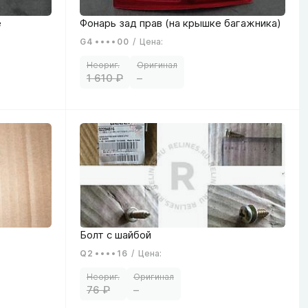
G4
00
/
Цена
:
1 610
–
Q2
16
/
Цена
:
76
–