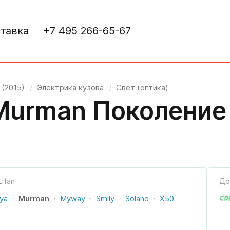
тавка
+7 495 266-65-67
 (2015)
/
Электрика кузова
/
Свет (оптика)
Murman Поколение 
До
iya
Murman
Myway
Smily
Solano
X50