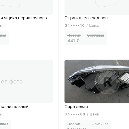
а
:
G4
10
/
Цена
:
441
–
а
:
G4
00
/
Цена
: