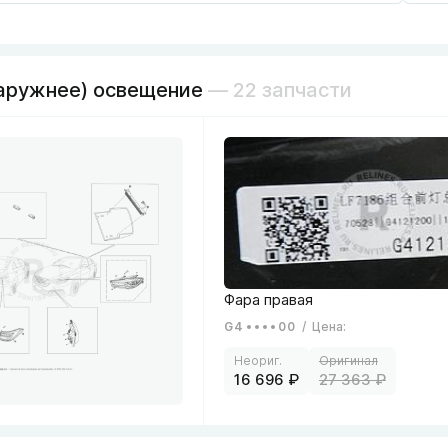
аружнее) освещение
— 22 запчасти
G4
00
/
Цена
:
16 696
27 363