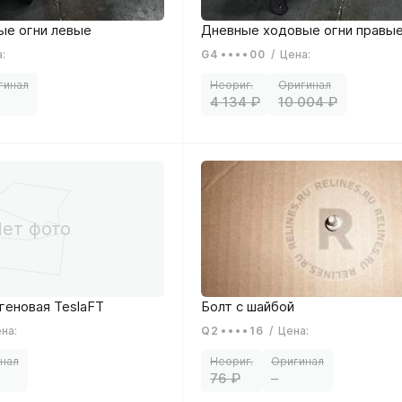
а
:
G4
00
/
Цена
:
4 134
10 004
ена
:
Q2
16
/
Цена
:
76
–