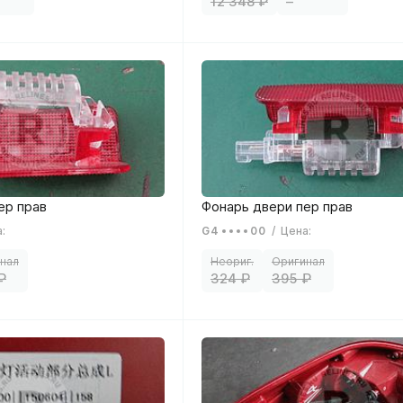
12 348
–
а
:
G4
00
/
Цена
:
324
395