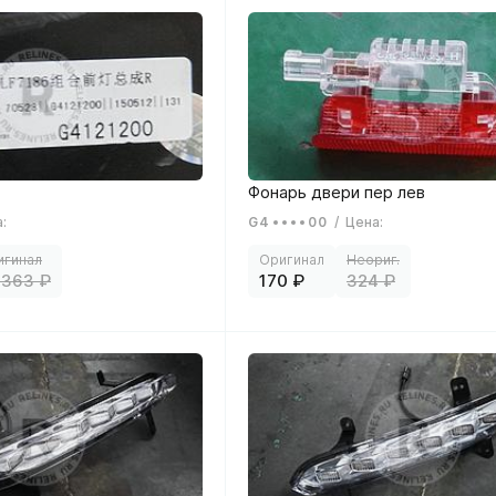
а
:
G4
00
/
Цена
:
 363
170
324