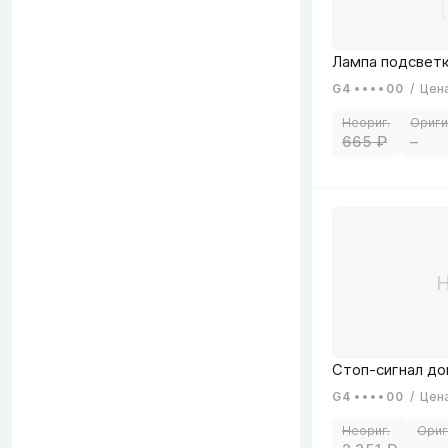
G4
00
/
Цен
665
–
G4
00
/
Цен