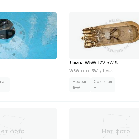
W5W
5W
/
Цена
:
6
–