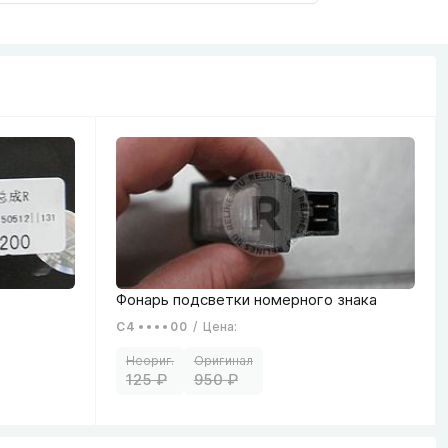
C4
00
/
Цена
:
125
950