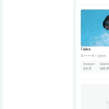
Q
6
/
Цена
:
52
181