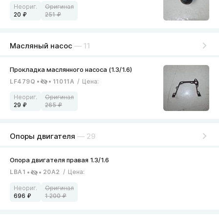
20
251
Масляный насос
— 11
LF479Q
11011A
/
Цена
:
29
265
Опоры двигателя
— 29
LBA1
20A2
/
Цена
:
696
1 200