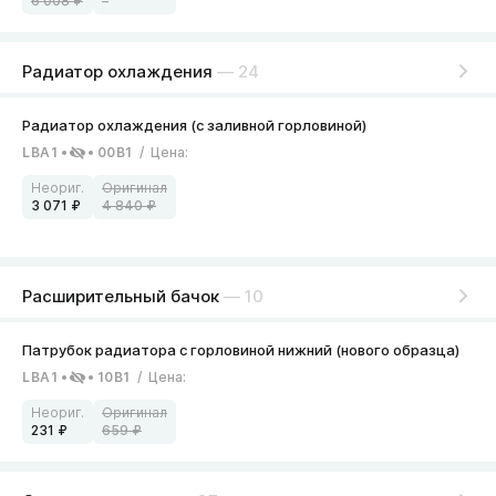
6 008
–
Радиатор охлаждения
— 24
LBA1
00B1
/
Цена
:
3 071
4 840
Расширительный бачок
— 10
LBA1
10B1
/
Цена
:
231
659