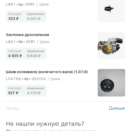
LBA1
50B1
/
Цена
:
353
5 247
LBA1
00B1
/
Цена
:
4 925
8 638
LF479Q
25013A
/
Цена
:
927
4 772
Назад
Дальше
Не нашли нужную деталь?