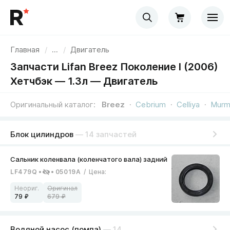
Главная
/
...
/
Двигатель
Запчасти Lifan Breez Поколение I (2006)
Хетчбэк — 1.3л — Двигатель
Оригинальный каталог
Breez
Cebrium
Celliya
Murm
Блок цилиндров
— 14 запчастей
LF479Q
05019A
/
Цена
:
79
679
Водяной насос (помпа)
— 14