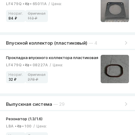
LF479Q
65011A
/
Цена
:
84
113
Впускной коллектор (пластиковый)
— 4
LF479Q
08227A
/
Цена
:
32
278
Выпускная система
— 29
LBA
100
/
Цена
: