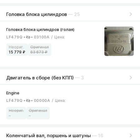
Головка блока цилиндров
— 25
LF479Q
03100A
/
Цена
:
15 779
63 673
Двигатель в сборе (без КПП)
— 3
LF479Q
00000A
/
Цена
:
–
–
Коленчатый вал, поршень и шатуны
— 16