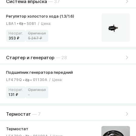
Система впрыска
— 37
LBA1
50B1
/
Цена
:
353
5 247
Стартер и генератор
— 28
LF479Q
01130A
/
Цена
:
131
–
Термостат
— 7