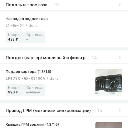
Педаль и трос газа
— 15
L1
01
/
Цена
:
422
–
Поддон (картер) масляный и фильтр
— 14
LF479Q
09100A
/
Цена
:
990
3 432
Привод ГРМ (механизм синхронизации)
— 15