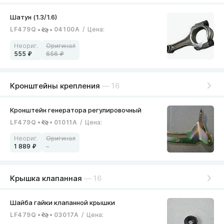
LF479Q
04100A
/
Цена
:
555
656
Кронштейны крепления
— 16
LF479Q
01011A
/
Цена
:
1 889
–
Крышка клапанная
— 16
LF479Q
03017A
/
Цена
: