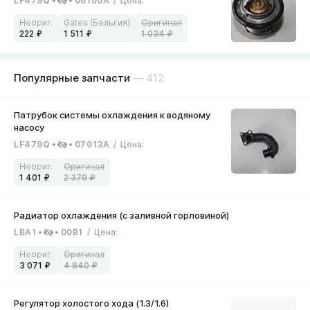
LF479Q
06100A
/
Цена
:
222
1 511
1 034
Популярные запчасти
— 412
LF479Q
07013A
/
Цена
:
1 401
2 379
LBA1
00B1
/
Цена
:
3 071
4 840