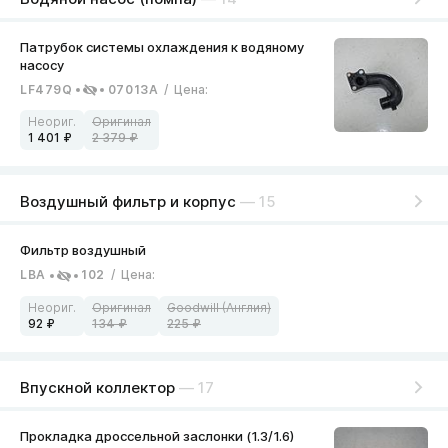
LF479Q
07013A
/
Цена
:
1 401
2 379
Воздушный фильтр и корпус
— 15
LBA
102
/
Цена
:
92
134
225
Впускной коллектор
— 17