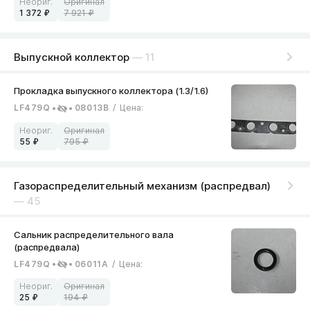
1 372
7 921
Выпускной коллектор
— 11
LF479Q
08013B
/
Цена
:
55
795
Газораспределительный механизм (распредвал)
— 45
LF479Q
06011A
/
Цена
:
25
194