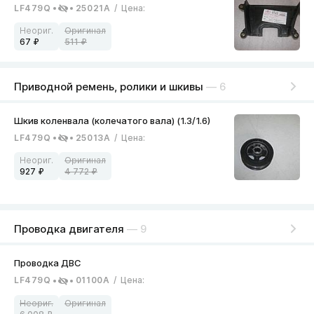
LF479Q
25021A
/
Цена
:
67
511
Приводной ремень, ролики и шкивы
— 6
LF479Q
25013A
/
Цена
:
927
4 772
Проводка двигателя
— 9
LF479Q
01100A
/
Цена
: