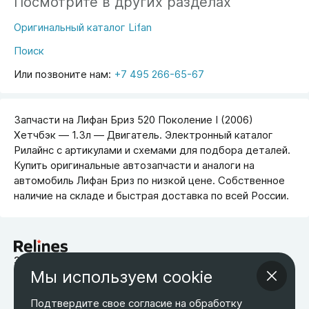
Посмотрите в других разделах
Оригинальный каталог Lifan
Поиск
Или позвоните нам:
+7 495 266-65-67
Запчасти на Лифан Бриз 520 Поколение I (2006)
Хетчбэк — 1.3л — Двигатель. Электронный каталог
Рилайнс с артикулами и схемами для подбора деталей.
Купить оригинальные автозапчасти и аналоги на
автомобиль Лифан Бриз по низкой цене. Собственное
наличие на складе и быстрая доставка по всей России.
запчасти для китайских автомобилей
Мы используем cookie
Возврат товара
Оплата
Оптовым покупателям
О компании
Контакты
Бесплатная доставка
Подтвердите свое согласие на обработку
Оферта
Обработка персональных данных