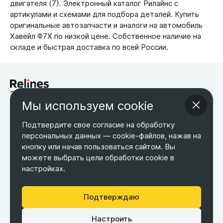
двигателя (7). Электронный каталог Рилайнс с
артикулами и схемами для подбора деталей. Купить
оригинальные автозапчасти и аналоги на автомобиль
Хавейл Ф7Х по низкой цене. Собственное наличие на
складе и быстрая доставка по всей России.
запчасти для китайских автомобилей
Мы используем cookie
Возврат товара
Оплата
Оптовым покупателям
О компании
Контакты
Бесплатная доставка
Подтвердите свое согласие на обработку
Оферта
Обработка персональных данных
персональных данных — cookie-файлов, нажав на
кнопку или начав пользоваться сайтом. Вы
ТЕЛЕФОН
ЭЛ. ПОЧТА
АДРЕС
можете выбрать цели обработки cookie в
+7 495 266-65-67
shop@relines.ru
Москва, Гаражная 8
настройках.
Москва
Подтверждаю
Настроить