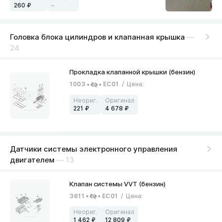
260
–
Головка блока цилиндров и клапанная крышка
—
24
1003
EC01
/
Цена
:
221
4 678
Датчики системы электронного управления
двигателем
— 13
3611
EC01
/
Цена
:
1 462
12 809