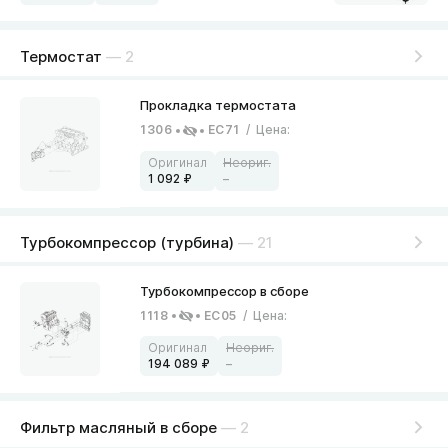
Термостат
— 2
1306
EC71
/
Цена
:
1 092
–
Турбокомпрессор (турбина)
— 21
1118
EC05
/
Цена
:
194 089
–
Фильтр масляный в сборе
— 2