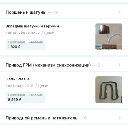
Поршень и шатуны
— 19
10040
C02-2
/
Цена
:
1 820
–
Привод ГРМ (механизм синхронизации)
— 21
1021
EC01
/
Цена
:
8 569
–
Приводной ремень и натяжитель
— 6