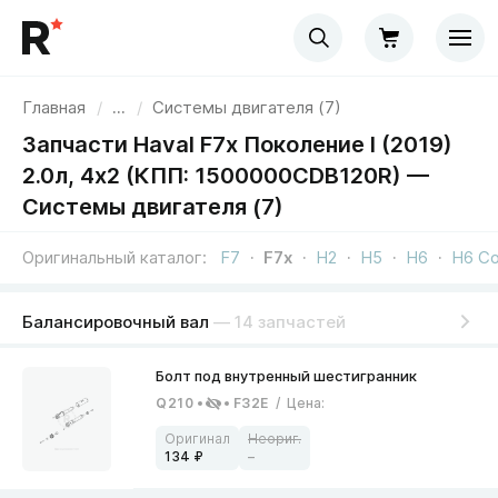
Главная
/
...
/
Системы двигателя (7)
Запчасти Haval F7x Поколение I (2019)
2.0л, 4x2 (КПП: 1500000CDB120R) —
Системы двигателя (7)
Оригинальный каталог
F7
F7x
H2
H5
H6
H6 C
Балансировочный вал
— 14 запчастей
Q210
F32E
/
Цена
:
134
–