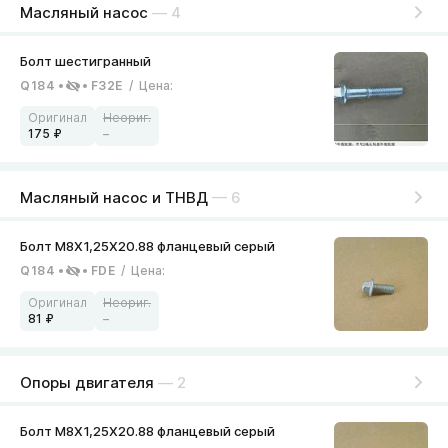
Масляный насос
— 4
Q184
F32E
/
Цена
:
175
–
Масляный насос и ТНВД
— 6
Q184
FDE
/
Цена
:
81
–
Опоры двигателя
— 2