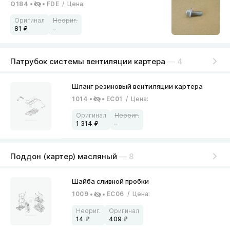
Q184
FDE
/
Цена
:
81
–
Патрубок системы вентиляции картера
— 4
1014
EC01
/
Цена
:
1 314
–
Поддон (картер) масляный
— 8
1009
EC06
/
Цена
:
14
409