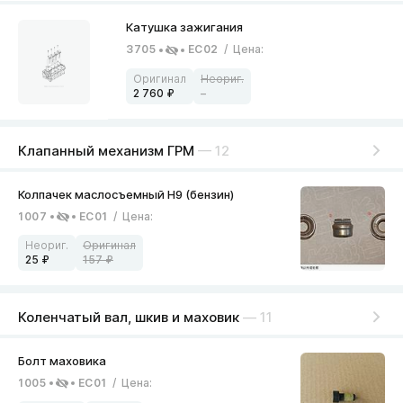
3705
EC02
/
Цена
:
2 760
–
Клапанный механизм ГРМ
— 12
1007
EC01
/
Цена
:
25
157
Коленчатый вал, шкив и маховик
— 11
1005
EC01
/
Цена
: