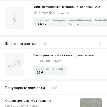
1017
EC01
/
Цена
:
1 440
–
1 755
–
Шланги отопителя
— 5
09
08
/
Цена
:
192
–
Популярные запчасти
— 245
3611
EC01
/
Цена
: