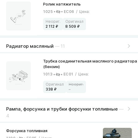
1025
EC06
/
Цена
:
2 112
8 509
Радиатор масляный
— 11
1013
EC01
/
Цена
:
338
–
Рампа, форсунка и трубки форсунки топливные
—
4