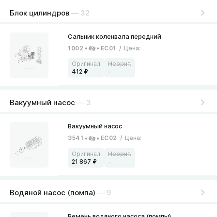
Блок цилиндров
— 32
1002
EC01
/
Цена
:
412
–
Вакуумный насос
— 3
3541
EC02
/
Цена
:
21 867
–
Водяной насос (помпа)
— 9