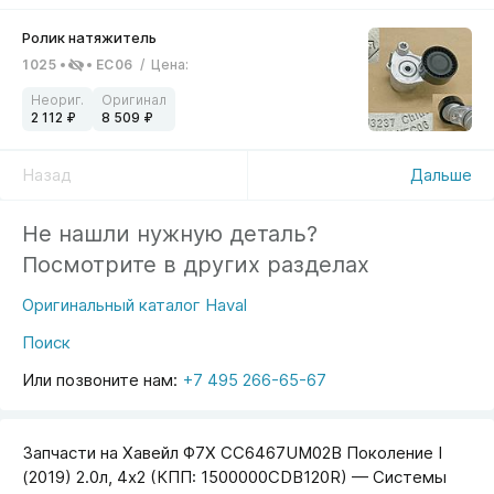
1025
EC06
/
Цена
:
2 112
8 509
Назад
Дальше
Не нашли нужную деталь?
Посмотрите в других разделах
Оригинальный каталог Haval
Поиск
Или позвоните нам:
+7 495 266-65-67
Запчасти на Хавейл Ф7Х CC6467UM02B Поколение I
(2019) 2.0л, 4x2 (КПП: 1500000CDB120R) — Системы