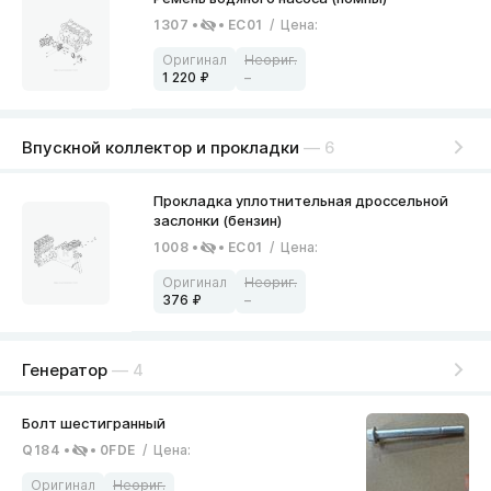
1307
EC01
/
Цена
:
1 220
–
Впускной коллектор и прокладки
— 6
1008
EC01
/
Цена
:
376
–
Генератор
— 4
Q184
0FDE
/
Цена
: