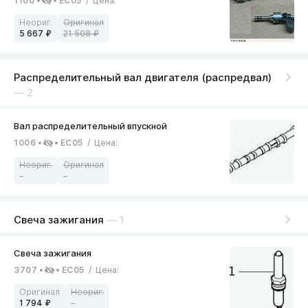
1100
EC05
/
Цена
:
5 667
21 508
Распределительный вал двигателя (распредвал)
— 2
1006
EC05
/
Цена
:
–
–
Свеча зажигания
— 1
3707
EC05
/
Цена
:
1 794
–