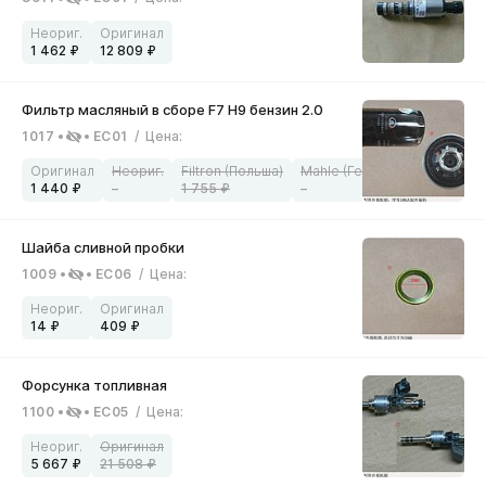
1 462
12 809
1017
EC01
/
Цена
:
1 440
–
1 755
–
1009
EC06
/
Цена
:
14
409
1100
EC05
/
Цена
:
5 667
21 508