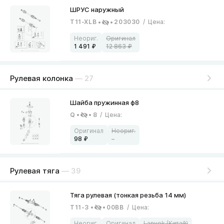
T11-XLB
203030
/
Цена
:
1 491
12 863
Рулевая колонка
— 27
Q
8
/
Цена
:
98
–
Рулевая тяга
— 39
T11-3
00BB
/
Цена
: