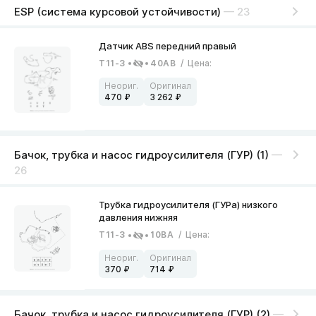
ESP (система курсовой устойчивости)
— 23
T11-3
40AB
/
Цена
:
470
3 262
Бачок, трубка и насос гидроусилителя (ГУР) (1)
—
26
T11-3
10BA
/
Цена
:
370
714
Бачок, трубка и насос гидроусилителя (ГУР) (2)
—