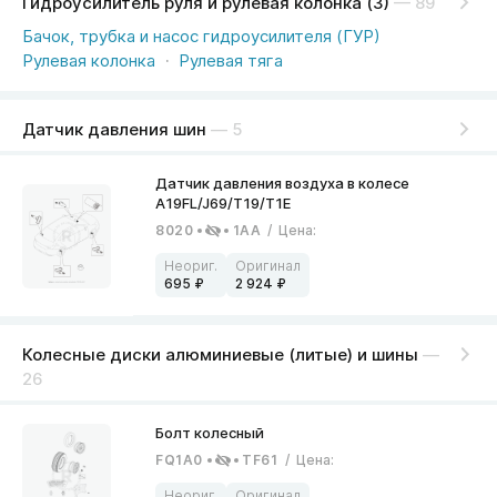
Гидроусилитель руля и рулевая колонка (3)
— 89
Бачок, трубка и насос гидроусилителя (ГУР)
Рулевая колонка
Рулевая тяга
Датчик давления шин
— 5
8020
1AA
/
Цена
:
695
2 924
Колесные диски алюминиевые (литые) и шины
—
26
FQ1A0
TF61
/
Цена
: