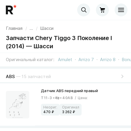
Главная
/
...
/
Шасси
Запчасти Chery Tiggo 3 Поколение I
(2014) — Шасси
Оригинальный каталог
Amulet
Arrizo 7
Arrizo 8
Bon
ABS
— 15 запчастей
T11-3
40AB
/
Цена
:
470
3 262