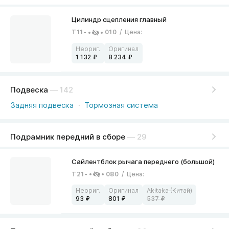
T11-
010
/
Цена
:
1 132
8 234
Подвеска
— 142
Задняя подвеска
Тормозная система
Подрамник передний в сборе
— 29
T21-
080
/
Цена
:
93
801
537