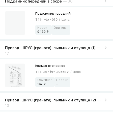
Подрамник передний в сборе
— 36
T11-
010
/
Цена
:
9 139
–
Привод, ШРУС (граната), пыльник и ступица (1)
—
17
T11-3A
3055BV
/
Цена
:
162
–
Привод, ШРУС (граната), пыльник и ступица (2)
—
13