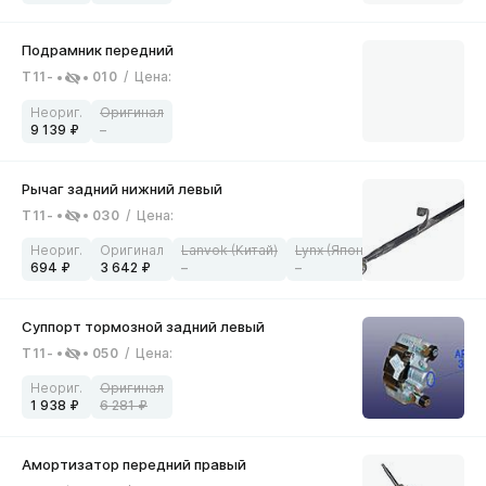
T11-
010
/
Цена
:
9 139
–
T11-
030
/
Цена
:
694
3 642
–
–
–
T11-
050
/
Цена
:
1 938
6 281