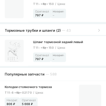
T11-
150
/
Цена
:
797
–
Тормозные трубки и шланги (2)
— 43
T11-
150
/
Цена
:
797
–
Популярные запчасти
— 588
T11-6
02170
/
Цена
:
806
5 668