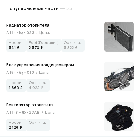
Популярные запчасти
— 55
A11-
023
/
Цена
:
541
2 570
5 322
A15-
010
/
Цена
:
1 668
4 923
A11-8
27AB
/
Цена
:
2 126
–