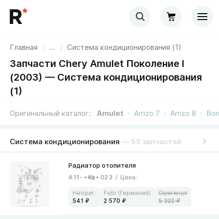
Главная
/
...
/
Система кондиционирования (1)
Запчасти Chery Amulet Поколение I
(2003) — Система кондиционирования
(1)
Оригинальный каталог
Amulet
Arrizo 7
Arrizo 8
Bon
Система кондиционирования
— 55 запчастей
A11-
023
/
Цена
:
541
2 570
5 322