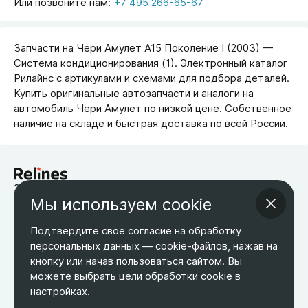
Или позвоните нам:
+7 495 266-65-67
Запчасти на Чери Амулет A15 Поколение I (2003) —
Система кондиционирования (1). Электронный каталог
Рилайнс с артикулами и схемами для подбора деталей.
Купить оригинальные автозапчасти и аналоги на
автомобиль Чери Амулет по низкой цене. Собственное
наличие на складе и быстрая доставка по всей России.
запчасти для китайских автомобилей
Мы используем cookie
Возврат товара
Оплата
Оптовым покупателям
О компании
Контакты
Бесплатная доставка
Подтвердите свое согласие на обработку
Оферта
Обработка персональных данных
персональных данных — cookie-файлов, нажав на
кнопку или начав пользоваться сайтом. Вы
ТЕЛЕФОН
ЭЛ. ПОЧТА
АДРЕС
можете выбрать цели обработки cookie в
+7 495 266-65-67
shop@relines.ru
Москва, Гаражная 8
настройках.
Москва