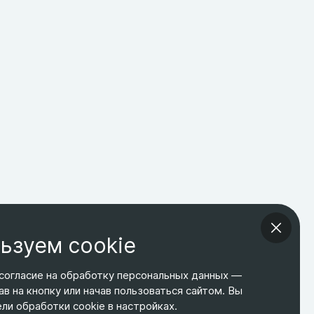
ьзуем cookie
согласие на обработку персональных данных —
ав на кнопку или начав пользоваться сайтом. Вы
ТЕЛЕФОН
ЭЛ. ПОЧТА
АДРЕС
и обработки cookie в настройках.
+7 495 266-65-67
shop@relines.ru
Москва, Гаражная 8