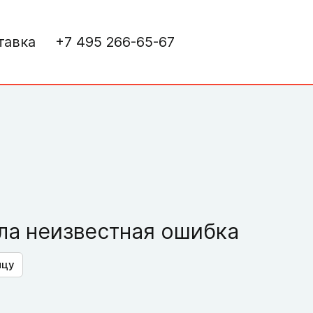
тавка
+7 495 266-65-67
а неизвестная ошибка
ицу