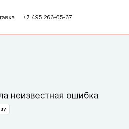
тавка
+7 495 266-65-67
а неизвестная ошибка
ицу