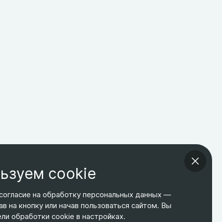
ьзуем cookie
согласие на обработку персональных данных —
ав на кнопку или начав пользоваться сайтом. Вы
ТЕЛЕФОН
ЭЛ. ПОЧТА
АДРЕС
и обработки cookie в настройках.
+7 495 266-65-67
shop@relines.ru
Москва, Гаражная 8