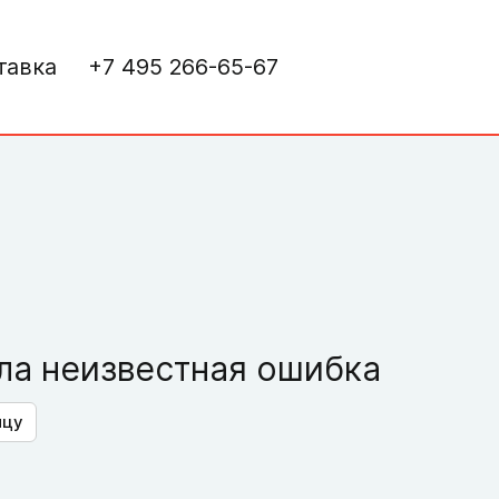
тавка
+7 495 266-65-67
а неизвестная ошибка
ицу