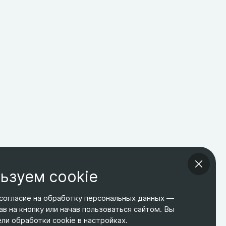
ьзуем cookie
согласие на обработку персональных данных —
ав на кнопку или начав пользоваться сайтом. Вы
ТЕЛЕФОН
ЭЛ. ПОЧТА
АДРЕС
и обработки cookie в настройках.
+7 495 266-65-67
shop@relines.ru
Москва, Гаражная 8