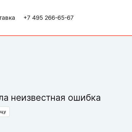
тавка
+7 495 266-65-67
а неизвестная ошибка
ицу