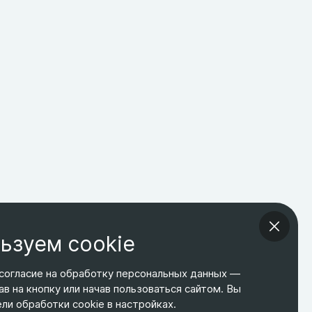
ьзуем cookie
согласие на обработку персональных данных —
ав на кнопку или начав пользоваться сайтом. Вы
ТЕЛЕФОН
ЭЛ. ПОЧТА
АДРЕС
и обработки cookie в настройках.
+7 495 266-65-67
shop@relines.ru
Москва, Гаражная 8