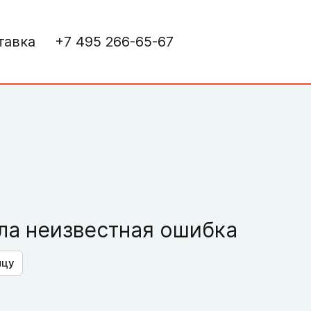
тавка
+7 495 266-65-67
а неизвестная ошибка
ицу