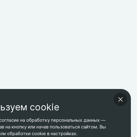
ьзуем cookie
согласие на обработку персональных данных —
ав на кнопку или начав пользоваться сайтом. Вы
ТЕЛЕФОН
ЭЛ. ПОЧТА
АДРЕС
и обработки cookie в настройках.
+7 495 266-65-67
shop@relines.ru
Москва, Гаражная 8