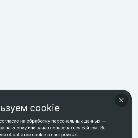
ьзуем cookie
согласие на обработку персональных данных —
ав на кнопку или начав пользоваться сайтом. Вы
ТЕЛЕФОН
ЭЛ. ПОЧТА
АДРЕС
и обработки cookie в настройках.
+7 495 266-65-67
shop@relines.ru
Москва, Гаражная 8