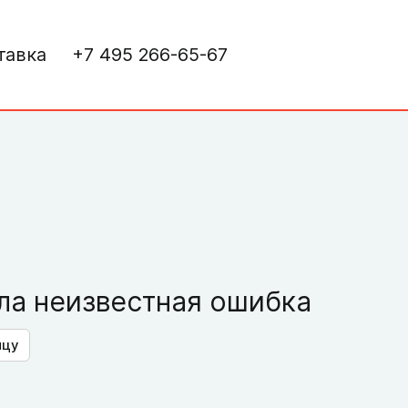
тавка
+7 495 266-65-67
а неизвестная ошибка
ицу