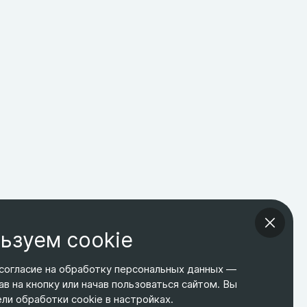
ьзуем cookie
согласие на обработку персональных данных —
ав на кнопку или начав пользоваться сайтом. Вы
ТЕЛЕФОН
ЭЛ. ПОЧТА
АДРЕС
и обработки cookie в настройках.
+7 495 266-65-67
shop@relines.ru
Москва, Гаражная 8