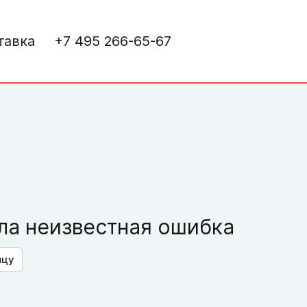
тавка
+7 495 266-65-67
а неизвестная ошибка
ицу