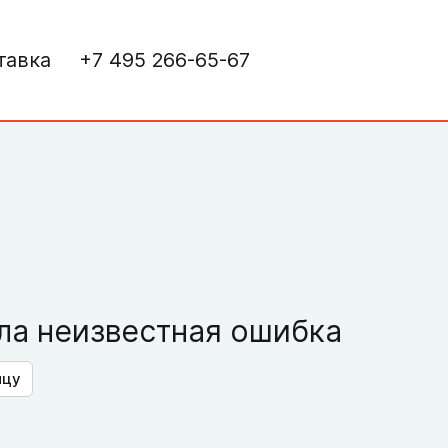
тавка
+7 495 266-65-67
а неизвестная ошибка
ицу