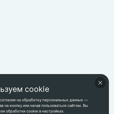
ьзуем cookie
согласие на обработку персональных данных —
ав на кнопку или начав пользоваться сайтом. Вы
ТЕЛЕФОН
ЭЛ. ПОЧТА
АДРЕС
и обработки cookie в настройках.
+7 495 266-65-67
shop@relines.ru
Москва, Гаражная 8