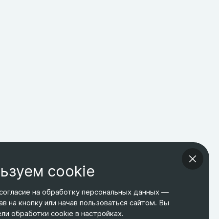
ьзуем cookie
согласие на обработку персональных данных —
ав на кнопку или начав пользоваться сайтом. Вы
ТЕЛЕФОН
ЭЛ. ПОЧТА
АДРЕС
и обработки cookie в настройках.
+7 495 266-65-67
shop@relines.ru
Москва, Гаражная 8