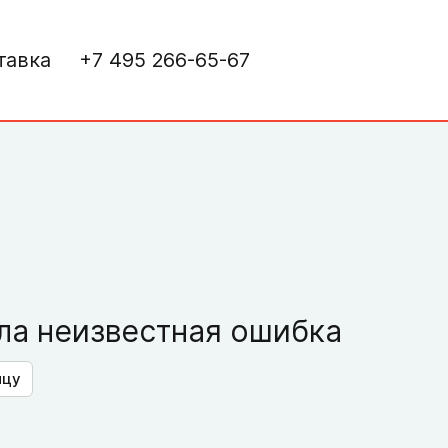
тавка
+7 495 266-65-67
а неизвестная ошибка
ицу