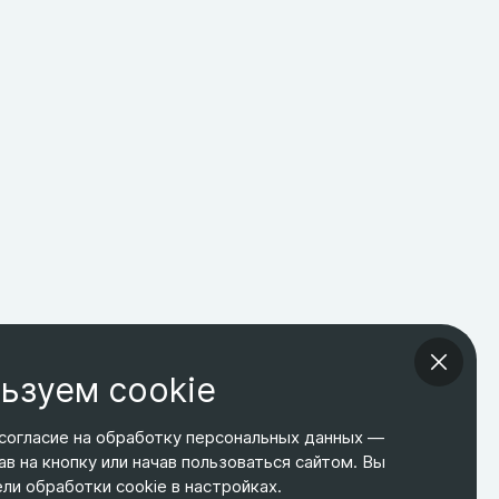
ьзуем cookie
согласие на обработку персональных данных —
ав на кнопку или начав пользоваться сайтом. Вы
ТЕЛЕФОН
ЭЛ. ПОЧТА
АДРЕС
и обработки cookie в настройках.
+7 495 266-65-67
shop@relines.ru
Москва, Гаражная 8