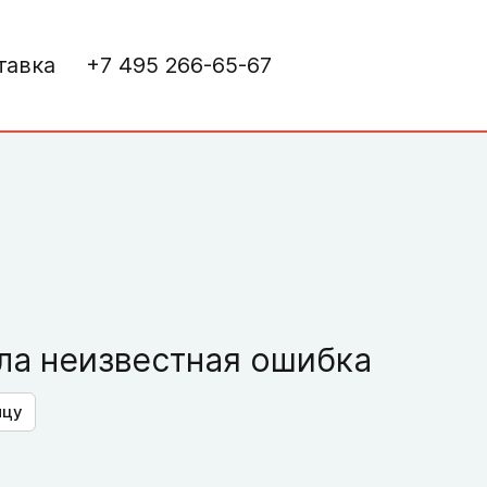
тавка
+7 495 266-65-67
а неизвестная ошибка
ицу