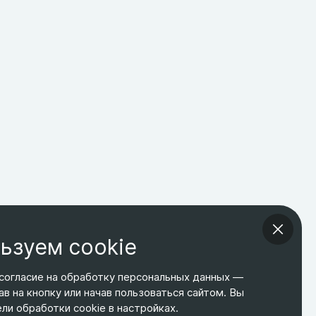
ьзуем cookie
согласие на обработку персональных данных —
ав на кнопку или начав пользоваться сайтом. Вы
ТЕЛЕФОН
ЭЛ. ПОЧТА
АДРЕС
и обработки cookie в настройках.
+7 495 266-65-67
shop@relines.ru
Москва, Гаражная 8