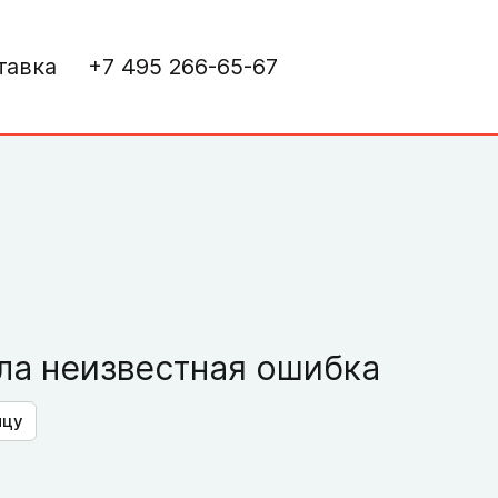
тавка
+7 495 266-65-67
а неизвестная ошибка
ицу