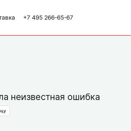
тавка
+7 495 266-65-67
а неизвестная ошибка
ицу