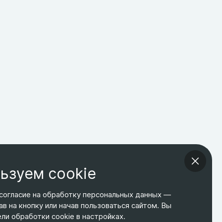
ьзуем cookie
согласие на обработку персональных данных —
ав на кнопку или начав пользоваться сайтом. Вы
ТЕЛЕФОН
ЭЛ. ПОЧТА
АДРЕС
и обработки cookie в настройках.
+7 495 266-65-67
shop@relines.ru
Москва, Гаражная 8