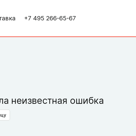
тавка
+7 495 266-65-67
а неизвестная ошибка
ицу