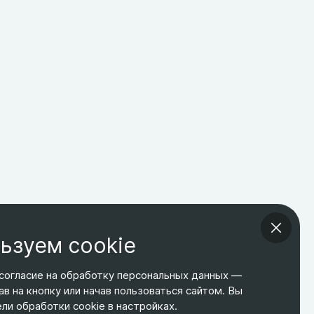
ьзуем cookie
согласие на обработку персональных данных —
ав на кнопку или начав пользоваться сайтом. Вы
ТЕЛЕФОН
ЭЛ. ПОЧТА
АДРЕС
и обработки cookie в настройках.
+7 495 266-65-67
shop@relines.ru
Москва, Гаражная 8