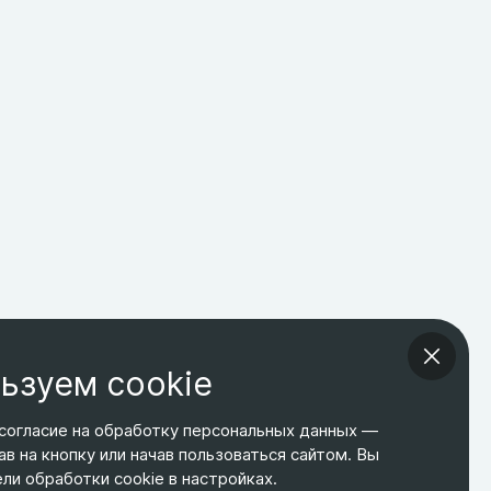
ьзуем cookie
согласие на обработку персональных данных —
ав на кнопку или начав пользоваться сайтом. Вы
ТЕЛЕФОН
ЭЛ. ПОЧТА
АДРЕС
и обработки cookie в настройках.
+7 495 266-65-67
shop@relines.ru
Москва, Гаражная 8