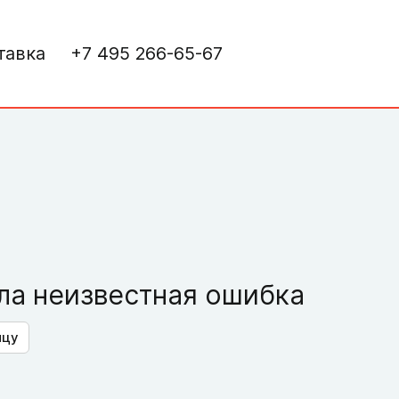
тавка
+7 495 266-65-67
а неизвестная ошибка
ицу