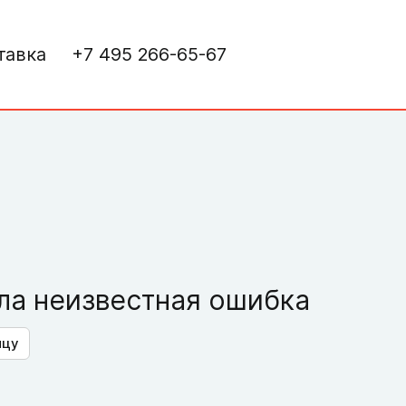
тавка
+7 495 266-65-67
а неизвестная ошибка
ицу