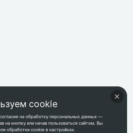
ьзуем cookie
согласие на обработку персональных данных —
ав на кнопку или начав пользоваться сайтом. Вы
ТЕЛЕФОН
ЭЛ. ПОЧТА
АДРЕС
и обработки cookie в настройках.
+7 495 266-65-67
shop@relines.ru
Москва, Гаражная 8