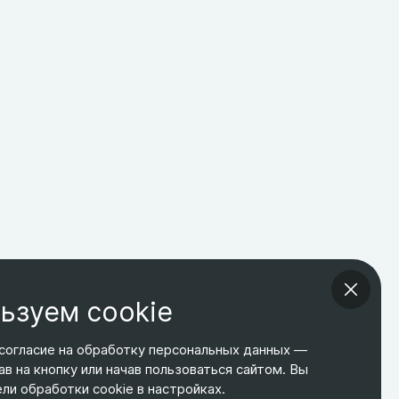
ьзуем cookie
согласие на обработку персональных данных —
ав на кнопку или начав пользоваться сайтом. Вы
ТЕЛЕФОН
ЭЛ. ПОЧТА
АДРЕС
и обработки cookie в настройках.
+7 495 266-65-67
shop@relines.ru
Москва, Гаражная 8