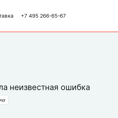
тавка
+7 495 266-65-67
а неизвестная ошибка
ицу