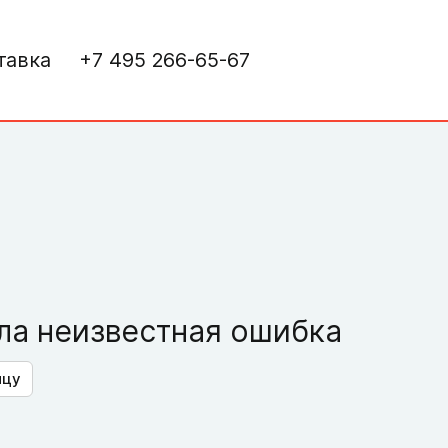
тавка
+7 495 266-65-67
а неизвестная ошибка
ицу