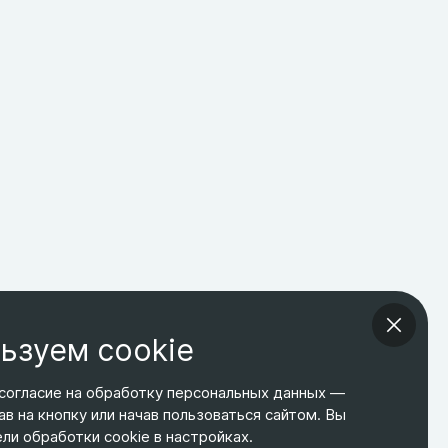
ьзуем cookie
согласие на обработку персональных данных —
ав на кнопку или начав пользоваться сайтом. Вы
ТЕЛЕФОН
ЭЛ. ПОЧТА
АДРЕС
и обработки cookie в настройках.
+7 495 266-65-67
shop@relines.ru
Москва, Гаражная 8