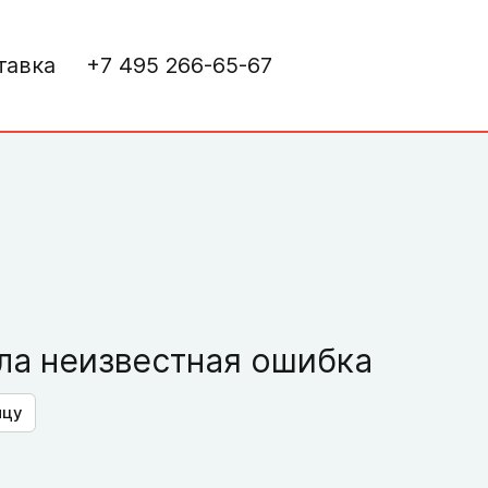
тавка
+7 495 266-65-67
а неизвестная ошибка
ицу