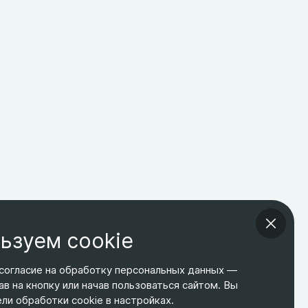
ьзуем cookie
согласие на обработку персональных данных —
ав на кнопку или начав пользоваться сайтом. Вы
ТЕЛЕФОН
ЭЛ. ПОЧТА
АДРЕС
и обработки cookie в настройках.
+7 495 266-65-67
shop@relines.ru
Москва, Гаражная 8