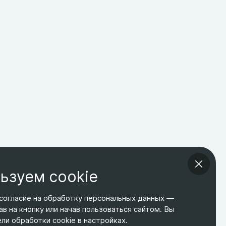
ьзуем cookie
согласие на обработку персональных данных —
ав на кнопку или начав пользоваться сайтом. Вы
ТЕЛЕФОН
ЭЛ. ПОЧТА
АДРЕС
и обработки cookie в настройках.
+7 495 266-65-67
shop@relines.ru
Москва, Гаражная 8