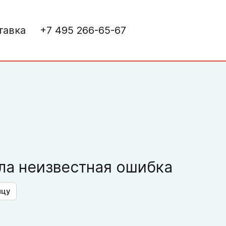
тавка
+7 495 266-65-67
а неизвестная ошибка
ицу