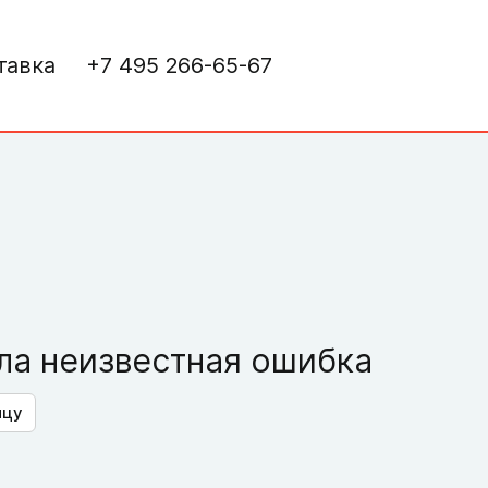
тавка
+7 495 266-65-67
а неизвестная ошибка
ицу