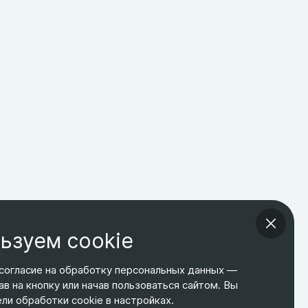
ьзуем cookie
согласие на обработку персональных данных —
ав на кнопку или начав пользоваться сайтом. Вы
ТЕЛЕФОН
ЭЛ. ПОЧТА
АДРЕС
и обработки cookie в настройках.
+7 495 266-65-67
shop@relines.ru
Москва, Гаражная 8