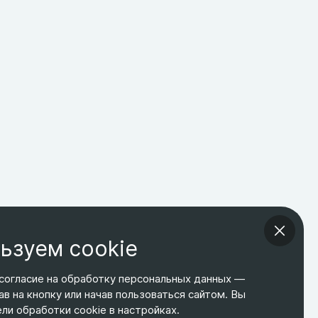
ьзуем cookie
согласие на обработку персональных данных —
ав на кнопку или начав пользоваться сайтом. Вы
ТЕЛЕФОН
ЭЛ. ПОЧТА
АДРЕС
и обработки cookie в настройках.
+7 495 266-65-67
shop@relines.ru
Москва, Гаражная 8