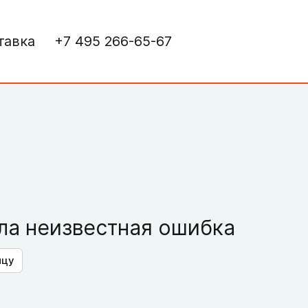
тавка
+7 495 266-65-67
а неизвестная ошибка
ицу