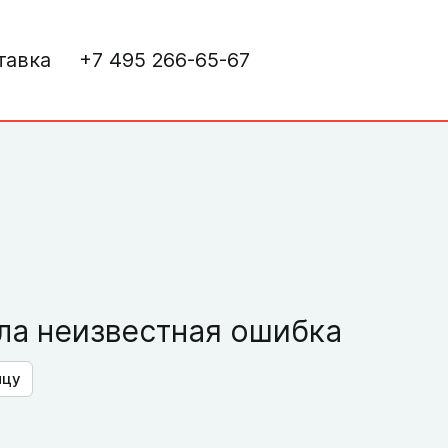
тавка
+7 495 266-65-67
а неизвестная ошибка
ицу