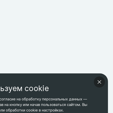
ьзуем cookie
согласие на обработку персональных данных —
ав на кнопку или начав пользоваться сайтом. Вы
ТЕЛЕФОН
ЭЛ. ПОЧТА
АДРЕС
и обработки cookie в настройках.
+7 495 266-65-67
shop@relines.ru
Москва, Гаражная 8