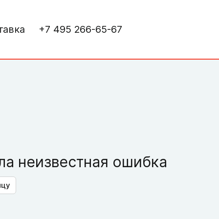
тавка
+7 495 266-65-67
а неизвестная ошибка
ицу