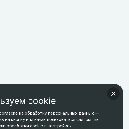
ьзуем cookie
согласие на обработку персональных данных —
ав на кнопку или начав пользоваться сайтом. Вы
ТЕЛЕФОН
ЭЛ. ПОЧТА
АДРЕС
и обработки cookie в настройках.
+7 495 266-65-67
shop@relines.ru
Москва, Гаражная 8