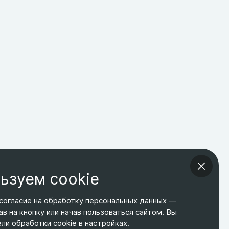
ьзуем cookie
согласие на обработку персональных данных —
ав на кнопку или начав пользоваться сайтом. Вы
ТЕЛЕФОН
ЭЛ. ПОЧТА
АДРЕС
и обработки cookie в настройках.
+7 495 266-65-67
shop@relines.ru
Москва, Гаражная 8