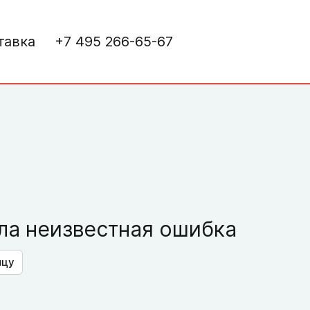
тавка
+7 495 266-65-67
а неизвестная ошибка
ицу