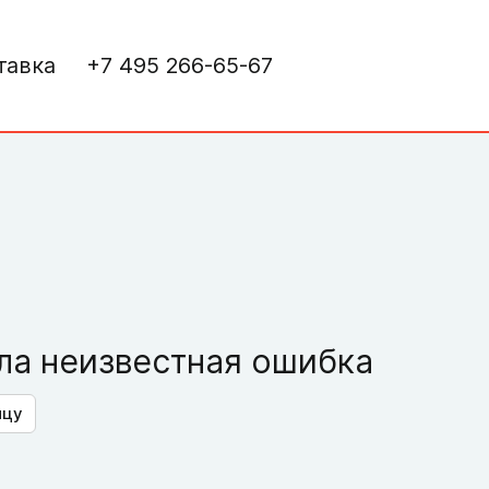
тавка
+7 495 266-65-67
а неизвестная ошибка
ицу