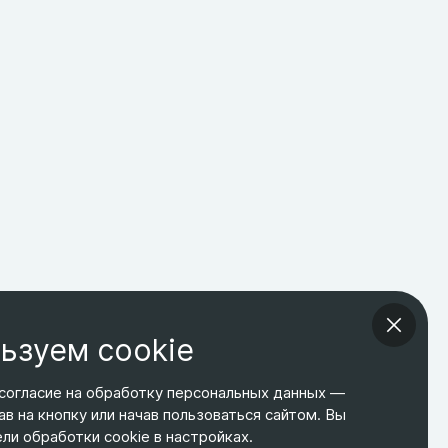
ьзуем cookie
согласие на обработку персональных данных —
ав на кнопку или начав пользоваться сайтом. Вы
ТЕЛЕФОН
ЭЛ. ПОЧТА
АДРЕС
и обработки cookie в настройках.
+7 495 266-65-67
shop@relines.ru
Москва, Гаражная 8