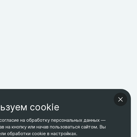
ьзуем cookie
согласие на обработку персональных данных —
ав на кнопку или начав пользоваться сайтом. Вы
ТЕЛЕФОН
ЭЛ. ПОЧТА
АДРЕС
и обработки cookie в настройках.
+7 495 266-65-67
shop@relines.ru
Москва, Гаражная 8