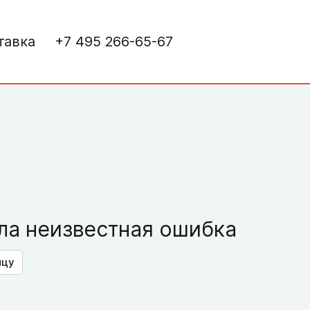
тавка
+7 495 266-65-67
а неизвестная ошибка
ицу