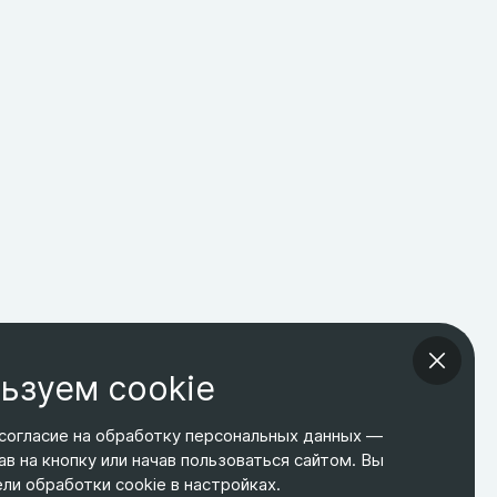
ьзуем cookie
согласие на обработку персональных данных —
ав на кнопку или начав пользоваться сайтом. Вы
ТЕЛЕФОН
ЭЛ. ПОЧТА
АДРЕС
и обработки cookie в настройках.
+7 495 266-65-67
shop@relines.ru
Москва, Гаражная 8