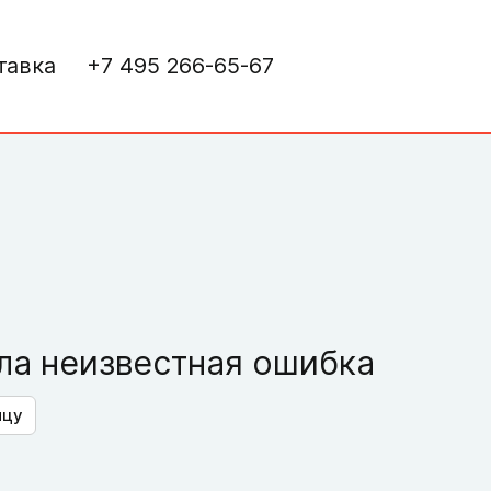
тавка
+7 495 266-65-67
а неизвестная ошибка
ицу