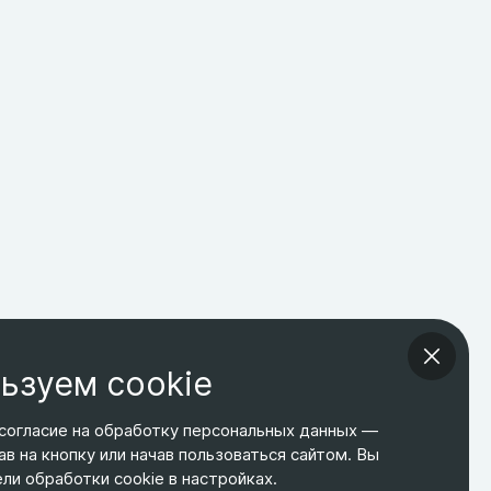
ьзуем cookie
согласие на обработку персональных данных —
ав на кнопку или начав пользоваться сайтом. Вы
ТЕЛЕФОН
ЭЛ. ПОЧТА
АДРЕС
и обработки cookie в настройках.
+7 495 266-65-67
shop@relines.ru
Москва, Гаражная 8