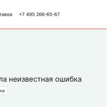
тавка
+7 495 266-65-67
а неизвестная ошибка
ицу