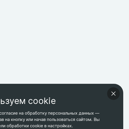
ьзуем cookie
согласие на обработку персональных данных —
ав на кнопку или начав пользоваться сайтом. Вы
ТЕЛЕФОН
ЭЛ. ПОЧТА
АДРЕС
и обработки cookie в настройках.
+7 495 266-65-67
shop@relines.ru
Москва, Гаражная 8