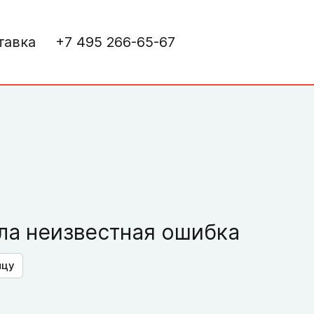
тавка
+7 495 266-65-67
а неизвестная ошибка
ицу