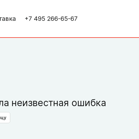
тавка
+7 495 266-65-67
а неизвестная ошибка
ицу