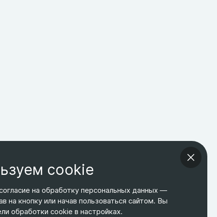
ьзуем cookie
согласие на обработку персональных данных —
ав на кнопку или начав пользоваться сайтом. Вы
ТЕЛЕФОН
ЭЛ. ПОЧТА
АДРЕС
и обработки cookie в настройках.
+7 495 266-65-67
shop@relines.ru
Москва, Гаражная 8