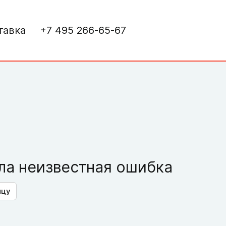
тавка
+7 495 266-65-67
а неизвестная ошибка
ицу