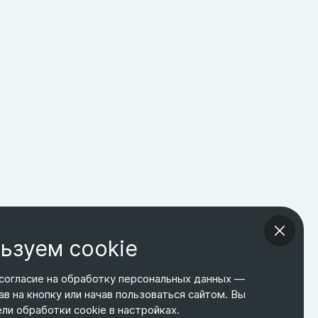
ьзуем cookie
согласие на обработку персональных данных —
ав на кнопку или начав пользоваться сайтом. Вы
ТЕЛЕФОН
ЭЛ. ПОЧТА
АДРЕС
и обработки cookie в настройках.
+7 495 266-65-67
shop@relines.ru
Москва, Гаражная 8